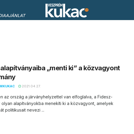
DIAAJÁNLAT
 alapítványaiba „menti ki” a közvagyont
rmány
EMKUKAC
2021.04.27.
 az ország a járványhelyzettel van elfoglalva, a Fidesz-
 olyan alapítványokba menekíti ki a közvagyont, amelyek
át politikusait nevezi ...