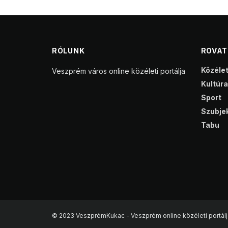
RÓLUNK
ROVA
Közéle
Veszprém város online közéleti portálja
Kultúra
Sport
Szubjek
Tabu
© 2023 VeszprémKukac - Veszprém online közéleti portálj