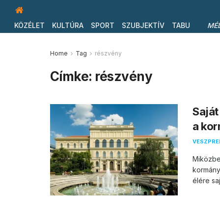
KÖZÉLET
KULTÚRA
SPORT
SZUBJEKTÍV
TABU
MÉ
Home
Tag
részvény
Címke:
részvény
Saját
a ko
VESZPR
Miközben
kormány
élére saj