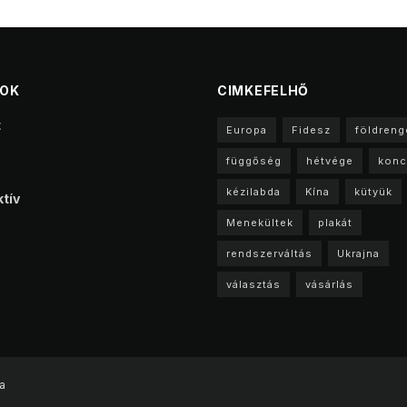
TOK
CIMKEFELHŐ
t
Europa
Fidesz
földreng
függőség
hétvége
konc
kézilabda
Kína
kütyük
tív
Menekültek
plakát
rendszerváltás
Ukrajna
választás
vásárlás
a