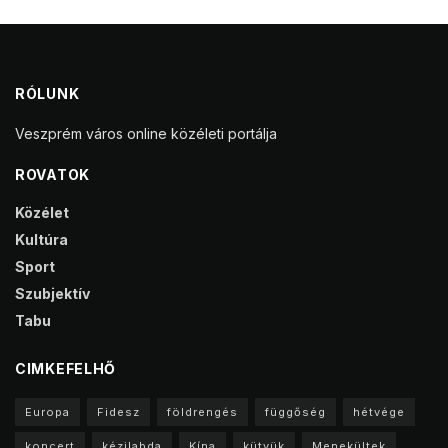
RÓLUNK
Veszprém város online közéleti portálja
ROVATOK
Közélet
Kultúra
Sport
Szubjektív
Tabu
CIMKEFELHŐ
Europa
Fidesz
földrengés
függőség
hétvége
koncert
kézilabda
Kína
kütyük
Menekültek