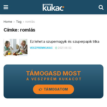
Home
Tag
romlás
Címke:
romlás
Ez lehet a szupernagyik és szuperpapik titka
VESZPREMKUKAC
2021.06.02.
TÁMOGASD MOST
A VESZPRÉM KUKACOT
TÁMOGATOM