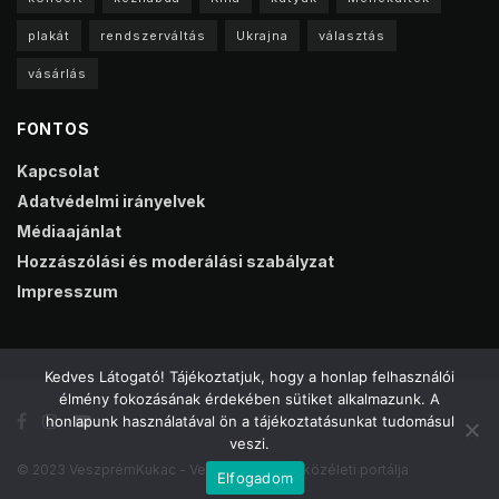
plakát
rendszerváltás
Ukrajna
választás
vásárlás
FONTOS
Kapcsolat
Adatvédelmi irányelvek
Médiaajánlat
Hozzászólási és moderálási szabályzat
Impresszum
Kedves Látogató! Tájékoztatjuk, hogy a honlap felhasználói
élmény fokozásának érdekében sütiket alkalmazunk. A
honlapunk használatával ön a tájékoztatásunkat tudomásul
veszi.
© 2023 VeszprémKukac - Veszprém online közéleti portálja
Elfogadom