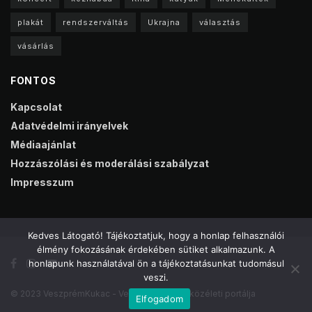
plakát
rendszerváltás
Ukrajna
választás
vásárlás
FONTOS
Kapcsolat
Adatvédelmi irányelvek
Médiaajánlat
Hozzászólási és moderálási szabályzat
Impresszum
Kedves Látogató! Tájékoztatjuk, hogy a honlap felhasználói
élmény fokozásának érdekében sütiket alkalmazunk. A
honlapunk használatával ön a tájékoztatásunkat tudomásul
veszi.
© 2023 VeszprémKukac - Veszprém online közéleti portálja
Elfogadom