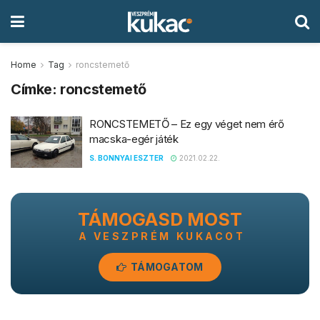
Home
Tag
roncstemető
Címke:
roncstemető
RONCSTEMETŐ – Ez egy véget nem érő
macska-egér játék
S. BONNYAI ESZTER
2021.02.22.
TÁMOGASD MOST
A VESZPRÉM KUKACOT
TÁMOGATOM