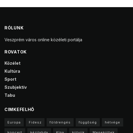
RÓLUNK
Veszprém város online közéleti portálja
ROVATOK
Közélet
Kultúra
Sport
Szubjektív
Tabu
CIMKEFELHŐ
Europa
Fidesz
földrengés
függőség
hétvége
koncert
kézilabda
Kína
kütyük
Menekültek