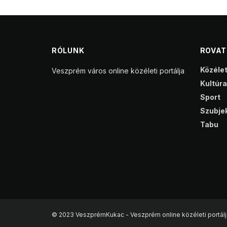
RÓLUNK
ROVA
Közéle
Veszprém város online közéleti portálja
Kultúra
Sport
Szubjek
Tabu
© 2023 VeszprémKukac - Veszprém online közéleti portálj