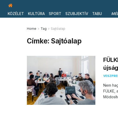
KÖZÉLET
KULTÚRA
SPORT
SZUBJEKTÍV
TABU
MÉ
Home
Tag
Sajtóalap
Címke:
Sajtóalap
FÜLKE
újság
VESZPR
Nem hagy
FÜLKE, 
Módosíto