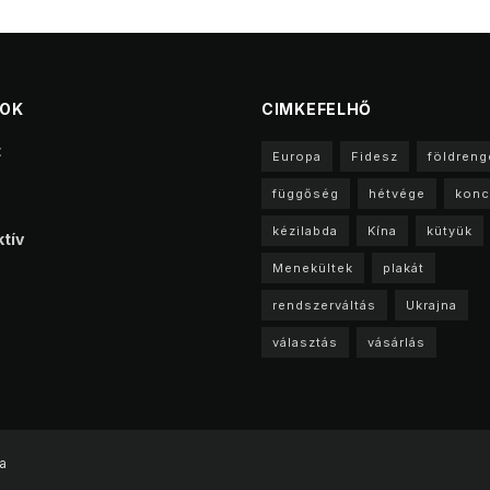
TOK
CIMKEFELHŐ
t
Europa
Fidesz
földreng
függőség
hétvége
konc
kézilabda
Kína
kütyük
tív
Menekültek
plakát
rendszerváltás
Ukrajna
választás
vásárlás
a