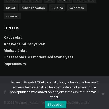
plakát
rendszerváltás
Ukrajna
választás
vásárlás
FONTOS
Kapcsolat
Adatvédelmi irányelvek
Médiaajánlat
Hozzászólási és moderálási szabályzat
Impresszum
Kedves Látogató! Tájékoztatjuk, hogy a honlap felhasználói
élmény fokozásának érdekében sütiket alkalmazunk. A
honlapunk használatával ön a tájékoztatásunkat tudomásul
veszi.
© 2023 VeszprémKukac - Veszprém online közéleti portálja
Elfogadom