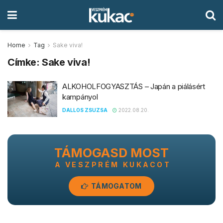
Home
Tag
Sake viva!
Címke:
Sake viva!
ALKOHOLFOGYASZTÁS – Japán a piálásért
kampányol
DALLOS ZSUZSA
2022.08.20.
TÁMOGASD MOST
A VESZPRÉM KUKACOT
TÁMOGATOM