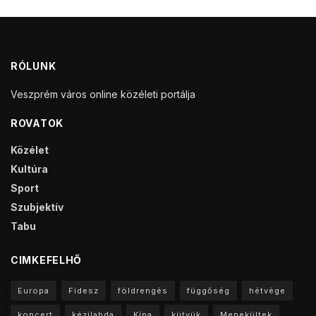
RÓLUNK
Veszprém város online közéleti portálja
ROVATOK
Közélet
Kultúra
Sport
Szubjektív
Tabu
CIMKEFELHŐ
Europa
Fidesz
földrengés
függőség
hétvége
koncert
kézilabda
Kína
kütyük
Menekültek