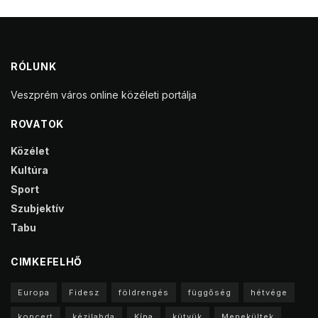
RÓLUNK
Veszprém város online közéleti portálja
ROVATOK
Közélet
Kultúra
Sport
Szubjektív
Tabu
CIMKEFELHŐ
Europa
Fidesz
földrengés
függőség
hétvége
koncert
kézilabda
Kína
kütyük
Menekültek