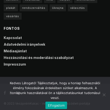
plakát
rendszerváltás
Ukrajna
választás
vásárlás
FONTOS
Kapcsolat
Adatvédelmi irányelvek
Médiaajánlat
Hozzászólási és moderálási szabályzat
Impresszum
Kedves Látogató! Tájékoztatjuk, hogy a honlap felhasználói
élmény fokozásának érdekében sütiket alkalmazunk. A
honlapunk használatával ön a tájékoztatásunkat tudomásul
veszi.
© 2023 VeszprémKukac - Veszprém online közéleti portálja
Elfogadom