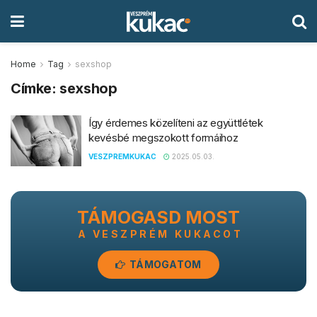
Home
Tag
sexshop
Címke:
sexshop
Így érdemes közelíteni az együttlétek
kevésbé megszokott formáihoz
VESZPREMKUKAC
2025.05.03.
TÁMOGASD MOST
A VESZPRÉM KUKACOT
TÁMOGATOM