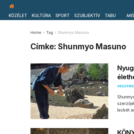
KÖZÉLET
KULTÚRA
SPORT
SZUBJEKTÍV
TABU
MÉ
Home
Tag
Shunmyo Masuno
Címke:
Shunmyo Masuno
Nyuga
életh
VESZPR
Shunmyo
szerzőjé
leckét ad
KÖNY