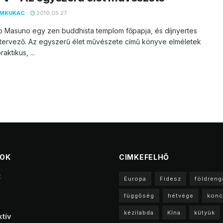
EMKUKAC
2019.05.27.
 Masuno egy zen buddhista templom főpapja, és díjnyertes
ttervező. Az egyszerű élet művészete című könyve elméletek
raktikus, ...
TOK
CIMKEFELHŐ
t
Europa
Fidesz
földreng
függőség
hétvége
konc
kézilabda
Kína
kütyük
tív