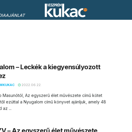
DIAAJÁNLAT
lom – Leckék a kiegyensúlyozott
ez
EMKUKAC
2022.06.22.
 Masunótól, Az egyszerű élet művészete című kötet
től ezúttal a Nyugalom című könyvet ajánljuk, amely 48
 az ...
V – Az egyszerű élet művészete