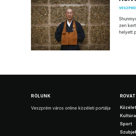
VESZPR
Shunmyo
zen ker
helyett p
RÓLUNK
ROVA
Közéle
Veszprém város online közéleti portálja
Kultúra
Sport
Szubjek