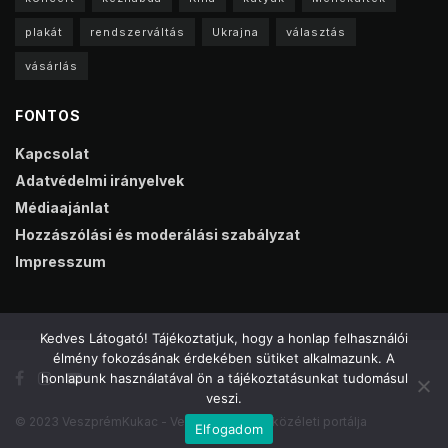
plakát
rendszerváltás
Ukrajna
választás
vásárlás
FONTOS
Kapcsolat
Adatvédelmi irányelvek
Médiaajánlat
Hozzászólási és moderálási szabályzat
Impresszum
Kedves Látogató! Tájékoztatjuk, hogy a honlap felhasználói
élmény fokozásának érdekében sütiket alkalmazunk. A
honlapunk használatával ön a tájékoztatásunkat tudomásul
veszi.
© 2023 VeszprémKukac - Veszprém online közéleti portálja
Elfogadom