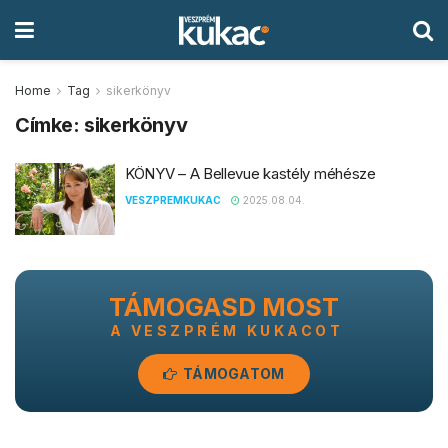
Home
Tag
sikerkönyv
Címke:
sikerkönyv
KÖNYV – A Bellevue kastély méhésze
VESZPREMKUKAC
2025.08.04.
TÁMOGASD MOST
A VESZPRÉM KUKACOT
TÁMOGATOM