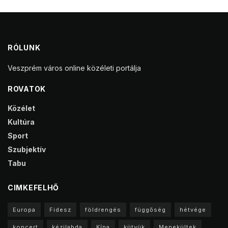
RÓLUNK
Veszprém város online közéleti portálja
ROVATOK
Közélet
Kultúra
Sport
Szubjektív
Tabu
CIMKEFELHŐ
Europa
Fidesz
földrengés
függőség
hétvége
koncert
kézilabda
Kína
kütyük
Menekültek