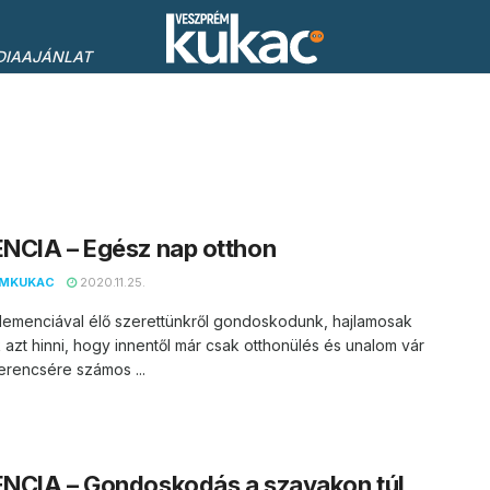
DIAAJÁNLAT
NCIA – Egész nap otthon
EMKUKAC
2020.11.25.
demenciával élő szerettünkről gondoskodunk, hajlamosak
 azt hinni, hogy innentől már csak otthonülés és unalom vár
erencsére számos ...
NCIA – Gondoskodás a szavakon túl