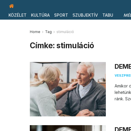
KÖZÉLET
KULTÚRA
SPORT
SZUBJEKTÍV
TABU
MÉ
Home
Tag
stimuláció
Címke:
stimuláció
DEME
VESZPR
Amikor 
lehetünk
ránk. Sz
DEME