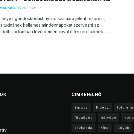
EMKUKAC
2020.06.25.
élyes gondoskodást nyújtó számára jelent fejtörést,
is tudnának kellemes mindennapokat szervezni az
adott stádiumban lévő demenciával élő szerettüknek. ...
TOK
CIMKEFELHŐ
t
Europa
Fidesz
földreng
függőség
hétvége
konc
kézilabda
Kína
kütyük
tív