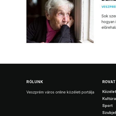
VESZPR
Sok szem
hogyan 
előrehal
RÓLUNK
ROVA
Közéle
Veszprém város online közéleti portálja
Kultúra
Sport
Szubjek