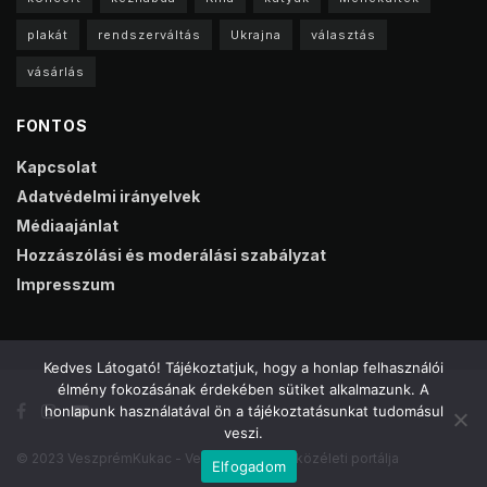
plakát
rendszerváltás
Ukrajna
választás
vásárlás
FONTOS
Kapcsolat
Adatvédelmi irányelvek
Médiaajánlat
Hozzászólási és moderálási szabályzat
Impresszum
Kedves Látogató! Tájékoztatjuk, hogy a honlap felhasználói
élmény fokozásának érdekében sütiket alkalmazunk. A
honlapunk használatával ön a tájékoztatásunkat tudomásul
veszi.
© 2023 VeszprémKukac - Veszprém online közéleti portálja
Elfogadom