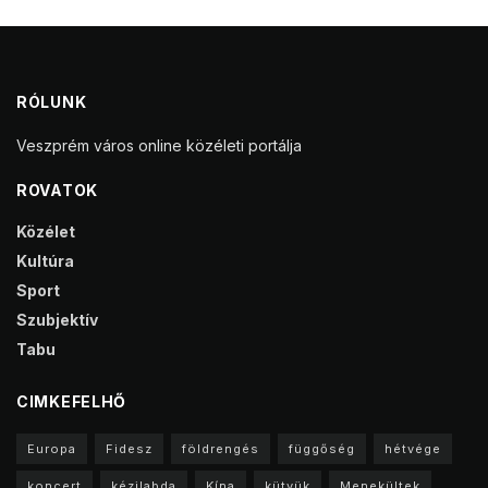
RÓLUNK
Veszprém város online közéleti portálja
ROVATOK
Közélet
Kultúra
Sport
Szubjektív
Tabu
CIMKEFELHŐ
Europa
Fidesz
földrengés
függőség
hétvége
koncert
kézilabda
Kína
kütyük
Menekültek