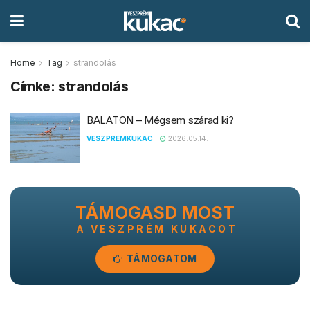
Home
Tag
strandolás
Címke:
strandolás
BALATON – Mégsem szárad ki?
VESZPREMKUKAC
2026.05.14.
TÁMOGASD MOST
A VESZPRÉM KUKACOT
TÁMOGATOM