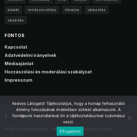
plakát
rendszerváltás
Ukrajna
választás
vásárlás
FONTOS
Kapcsolat
Adatvédelmi irányelvek
Médiaajánlat
Hozzászólási és moderálási szabályzat
Impresszum
Kedves Látogató! Tájékoztatjuk, hogy a honlap felhasználói
élmény fokozásának érdekében sütiket alkalmazunk. A
honlapunk használatával ön a tájékoztatásunkat tudomásul
veszi.
© 2023 VeszprémKukac - Veszprém online közéleti portálja
Elfogadom