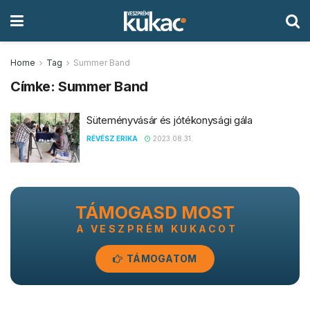
Home
Tag
Summer Band
Címke:
Summer Band
Süteményvásár és jótékonysági gála
RÉVÉSZ ERIKA
2023.08.31.
TÁMOGASD MOST
A VESZPRÉM KUKACOT
TÁMOGATOM