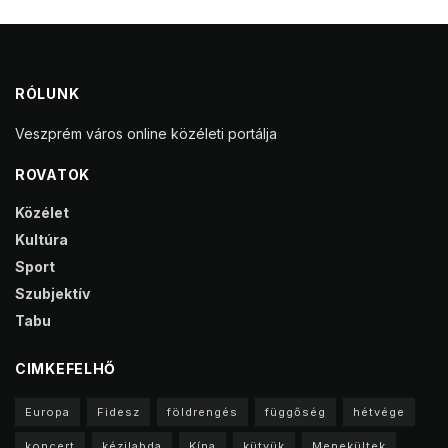
RÓLUNK
Veszprém város online közéleti portálja
ROVATOK
Közélet
Kultúra
Sport
Szubjektív
Tabu
CIMKEFELHŐ
Europa
Fidesz
földrengés
függőség
hétvége
koncert
kézilabda
Kína
kütyük
Menekültek