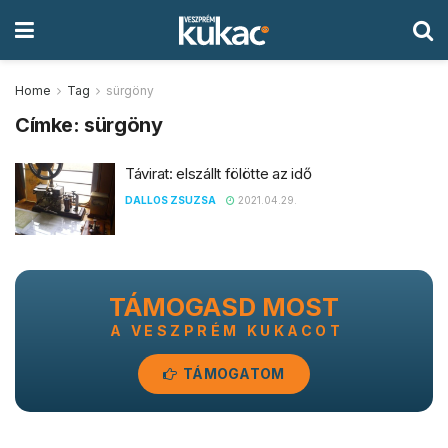
Home
Tag
sürgöny
Címke:
sürgöny
Távirat: elszállt fölötte az idő
DALLOS ZSUZSA
2021.04.29.
TÁMOGASD MOST
A VESZPRÉM KUKACOT
TÁMOGATOM