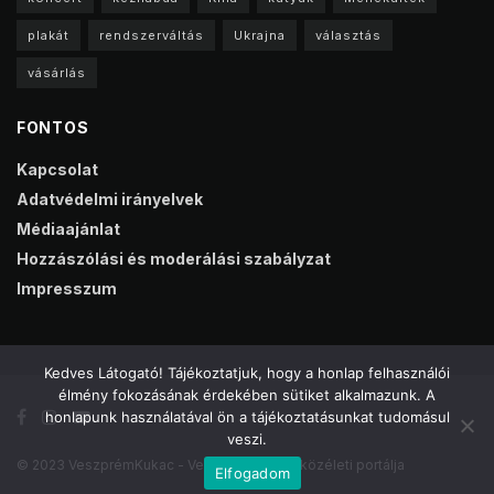
plakát
rendszerváltás
Ukrajna
választás
vásárlás
FONTOS
Kapcsolat
Adatvédelmi irányelvek
Médiaajánlat
Hozzászólási és moderálási szabályzat
Impresszum
Kedves Látogató! Tájékoztatjuk, hogy a honlap felhasználói
élmény fokozásának érdekében sütiket alkalmazunk. A
honlapunk használatával ön a tájékoztatásunkat tudomásul
veszi.
© 2023 VeszprémKukac - Veszprém online közéleti portálja
Elfogadom