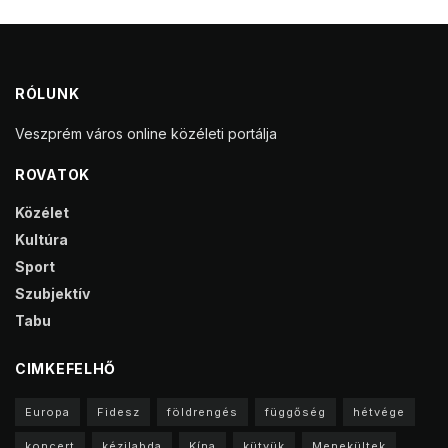
RÓLUNK
Veszprém város online közéleti portálja
ROVATOK
Közélet
Kultúra
Sport
Szubjektív
Tabu
CIMKEFELHŐ
Europa
Fidesz
földrengés
függőség
hétvége
koncert
kézilabda
Kína
kütyük
Menekültek