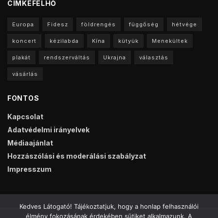
CIMKEFELHŐ
Europa
Fidesz
földrengés
függőség
hétvége
koncert
kézilabda
Kína
kütyük
Menekültek
plakát
rendszerváltás
Ukrajna
választás
vásárlás
FONTOS
Kapcsolat
Adatvédelmi irányelvek
Médiaajánlat
Hozzászólási és moderálási szabályzat
Impresszum
Kedves Látogató! Tájékoztatjuk, hogy a honlap felhasználói
élmény fokozásának érdekében sütiket alkalmazunk. A