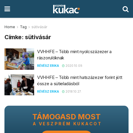
Home
Tag
sütivásár
Címke:
sütivásár
VVHHFE – Több mint nyolcszázezer a
rászorulóknak
RÉVÉSZ ERIKA
2020.10.09.
VVHHFE – Több mint hatszázezer forint jött
össze a sütieladásból
RÉVÉSZ ERIKA
2018.10.27.
TÁMOGASD MOST
A VESZPRÉM KUKACOT