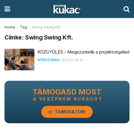
Home
Tag
Swing Swing Kft.
Címke:
Swing Swing Kft.
KÖZGYŰLÉS – Megszüntetik a projektcégeket
RÉVÉSZ ERIKA
2025.04.25.
TÁMOGASD MOST
A VESZPRÉM KUKACOT
TÁMOGATOM