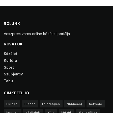
RÓLUNK
Veszprém város online közéleti portálja
ROVATOK
Közélet
Kultúra
Sport
Szubjektív
Tabu
CIMKEFELHŐ
Europa
Fidesz
földrengés
függőség
hétvége
koncert
kézilabda
Kína
kütyük
Menekültek