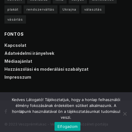
plakát
rendszerváltás
Ukrajna
választás
vásárlás
FONTOS
Kapcsolat
Adatvédelmi irányelvek
Médiaajánlat
Hozzászólási és moderálási szabályzat
Impresszum
Kedves Látogató! Tájékoztatjuk, hogy a honlap felhasználói
élmény fokozásának érdekében sütiket alkalmazunk. A
honlapunk használatával ön a tájékoztatásunkat tudomásul
veszi.
© 2023 VeszprémKukac - Veszprém online közéleti portálja
Elfogadom