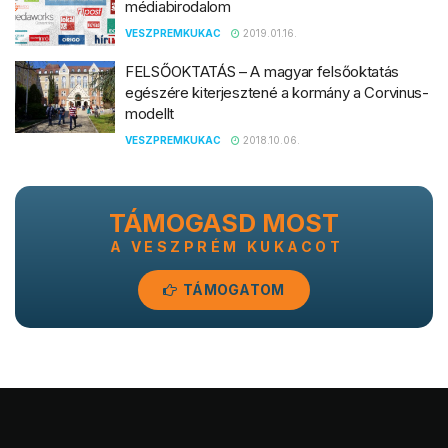
médiabirodalom
VESZPREMKUKAC
2019.01.16.
FELSŐOKTATÁS – A magyar felsőoktatás
egészére kiterjesztené a kormány a Corvinus-
modellt
VESZPREMKUKAC
2018.10.06.
TÁMOGASD MOST
A VESZPRÉM KUKACOT
TÁMOGATOM