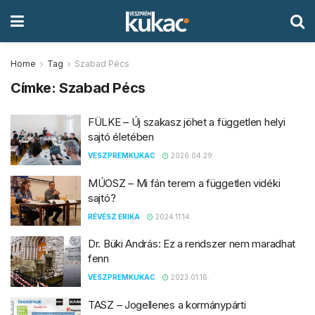
Home
Tag
Szabad Pécs
Címke:
Szabad Pécs
FÜLKE – Új szakasz jöhet a független helyi
sajtó életében
VESZPREMKUKAC
2026.04.29.
MÚOSZ – Mi fán terem a független vidéki
sajtó?
RÉVÉSZ ERIKA
2024.11.14.
Dr. Büki András: Ez a rendszer nem maradhat
fenn
VESZPREMKUKAC
2023.01.16.
TASZ – Jogellenes a kormánypárti