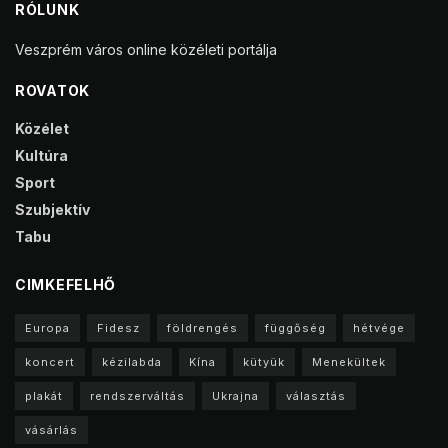
RÓLUNK
Veszprém város online közéleti portálja
ROVATOK
Közélet
Kultúra
Sport
Szubjektív
Tabu
CIMKEFELHŐ
Europa
Fidesz
földrengés
függőség
hétvége
koncert
kézilabda
Kína
kütyük
Menekültek
plakát
rendszerváltás
Ukrajna
választás
vásárlás