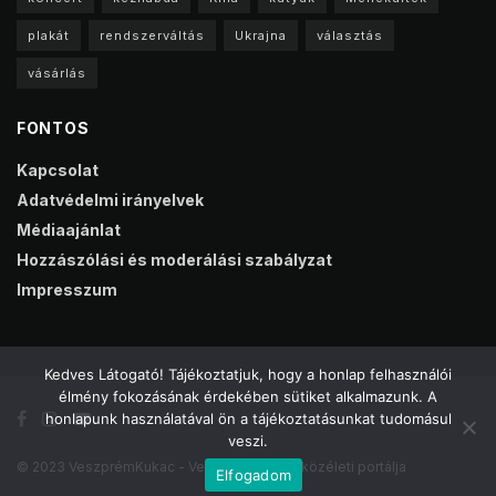
plakát
rendszerváltás
Ukrajna
választás
vásárlás
FONTOS
Kapcsolat
Adatvédelmi irányelvek
Médiaajánlat
Hozzászólási és moderálási szabályzat
Impresszum
Kedves Látogató! Tájékoztatjuk, hogy a honlap felhasználói
élmény fokozásának érdekében sütiket alkalmazunk. A
honlapunk használatával ön a tájékoztatásunkat tudomásul
veszi.
© 2023 VeszprémKukac - Veszprém online közéleti portálja
Elfogadom