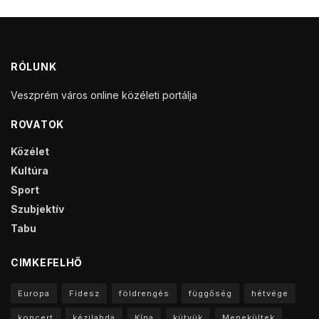
RÓLUNK
Veszprém város online közéleti portálja
ROVATOK
Közélet
Kultúra
Sport
Szubjektív
Tabu
CIMKEFELHŐ
Europa
Fidesz
földrengés
függőség
hétvége
koncert
kézilabda
Kína
kütyük
Menekültek