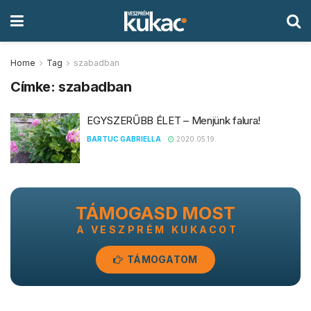
Home
Tag
szabadban
Címke:
szabadban
EGYSZERŰBB ÉLET – Menjünk falura!
BARTUC GABRIELLA
2020.05.19.
TÁMOGASD MOST
A VESZPRÉM KUKACOT
TÁMOGATOM