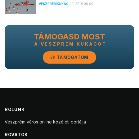
VESZPREMKUKAC
2018.06.09.
TÁMOGASD MOST
A VESZPRÉM KUKACOT
TÁMOGATOM
RÓLUNK
Veszprém város online közéleti portálja
ROVATOK