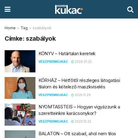
Home
Tag
szabályok
Címke:
szabályok
KÖNYV – Határtalan keretek
VESZPREMKUKAC
2026.01.25.
KÓRHÁZ – Hétfőtől részleges látogatási
tilalom és kötelező maszkviselés
VESZPREMKUKAC
2025.11.29.
NYOMTASSTEIS – Hogyan vigyázzunk a
szeretteinkre karácsonykor?
VESZPREMKUKAC
2020.12.22.
BALATON – Ott szabad, ahol nem tilos