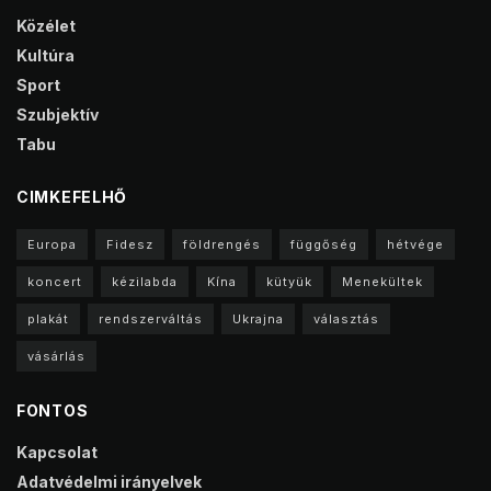
Közélet
Kultúra
Sport
Szubjektív
Tabu
CIMKEFELHŐ
Europa
Fidesz
földrengés
függőség
hétvége
koncert
kézilabda
Kína
kütyük
Menekültek
plakát
rendszerváltás
Ukrajna
választás
vásárlás
FONTOS
Kapcsolat
Adatvédelmi irányelvek