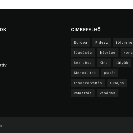
TOK
CIMKEFELHŐ
t
Europa
Fidesz
földreng
függőség
hétvége
konc
kézilabda
Kína
kütyük
tív
Menekültek
plakát
rendszerváltás
Ukrajna
választás
vásárlás
a