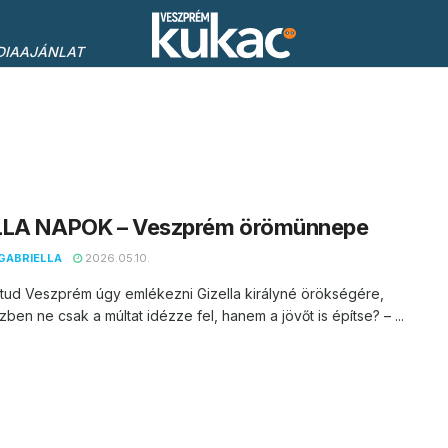
DIAAJÁNLAT
LLA NAPOK – Veszprém örömünnepe
GABRIELLA
2026.05.10.
tud Veszprém úgy emlékezni Gizella királyné örökségére,
ben ne csak a múltat idézze fel, hanem a jövőt is építse? – ...