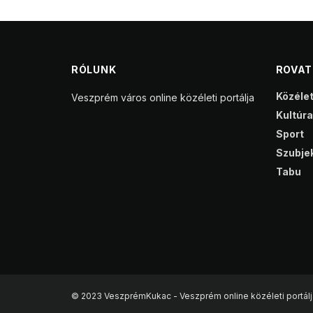
RÓLUNK
ROVA
Közéle
Veszprém város online közéleti portálja
Kultúra
Sport
Szubjek
Tabu
© 2023 VeszprémKukac - Veszprém online közéleti portálj