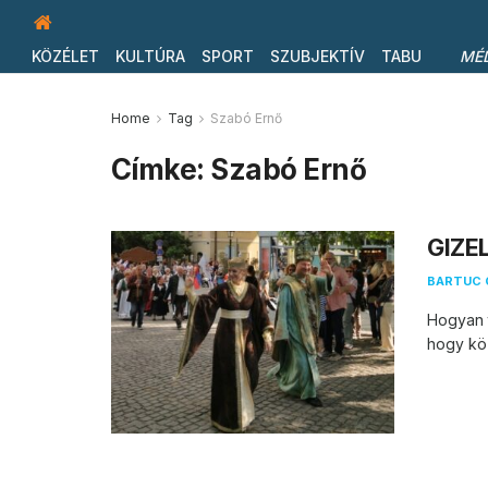
KÖZÉLET
KULTÚRA
SPORT
SZUBJEKTÍV
TABU
MÉ
Home
Tag
Szabó Ernő
Címke:
Szabó Ernő
GIZE
BARTUC 
Hogyan 
hogy köz