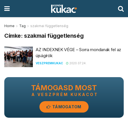
Home
Tag
szakmai függetlenség
Címke:
szakmai függetlenség
AZ INDEXNEK VÉGE – Sorra mondanak fel az
újságírók
VESZPREMKUKAC
2020.07.24.
TÁMOGASD MOST
A VESZPRÉM KUKACOT
TÁMOGATOM