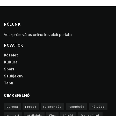
RÓLUNK
Veszprém város online közéleti portálja
ROVATOK
Közélet
Kultúra
Sport
Szubjektív
Tabu
CIMKEFELHŐ
Europa
Fidesz
földrengés
függőség
hétvége
koncert
kézilabda
Kína
kütyük
Menekültek