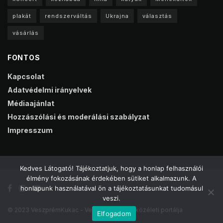
plakát
rendszerváltás
Ukrajna
választás
vásárlás
FONTOS
Kapcsolat
Adatvédelmi irányelvek
Médiaajánlat
Hozzászólási és moderálási szabályzat
Impresszum
Kedves Látogató! Tájékoztatjuk, hogy a honlap felhasználói
élmény fokozásának érdekében sütiket alkalmazunk. A
honlapunk használatával ön a tájékoztatásunkat tudomásul
veszi.
© 2023 VeszprémKukac - Veszprém online közéleti portálja
Elfogadom