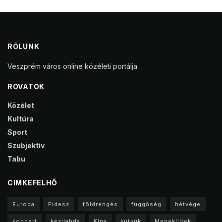
RÓLUNK
Veszprém város online közéleti portálja
ROVATOK
Közélet
Kultúra
Sport
Szubjektív
Tabu
CIMKEFELHŐ
Europa
Fidesz
földrengés
függőség
hétvége
koncert
kézilabda
Kína
kütyük
Menekültek