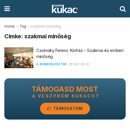
Home
Tag
szakmai minőség
Címke:
szakmai minőség
Csolnoky Ferenc Kórház – Szakmai és emberi
minőség
S. BONNYAI ESZTER
2021.06.30.
TÁMOGASD MOST
A VESZPRÉM KUKACOT
TÁMOGATOM