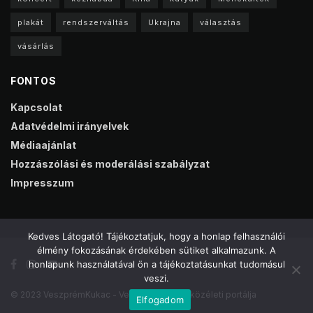
plakát
rendszerváltás
Ukrajna
választás
vásárlás
FONTOS
Kapcsolat
Adatvédelmi irányelvek
Médiaajánlat
Hozzászólási és moderálási szabályzat
Impresszum
Kedves Látogató! Tájékoztatjuk, hogy a honlap felhasználói
élmény fokozásának érdekében sütiket alkalmazunk. A
honlapunk használatával ön a tájékoztatásunkat tudomásul
veszi.
© 2023 VeszprémKukac - Veszprém online közéleti portálja
Elfogadom