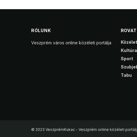
RÓLUNK
ROVA
Közéle
Veszprém város online közéleti portálja
Kultúra
Sport
Szubjek
Tabu
© 2023 VeszprémKukac - Veszprém online közéleti portálj