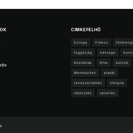
TOK
CIMKEFELHŐ
t
Europa
Fidesz
földreng
függőség
hétvége
konc
kézilabda
Kína
kütyük
tív
Menekültek
plakát
rendszerváltás
Ukrajna
választás
vásárlás
a