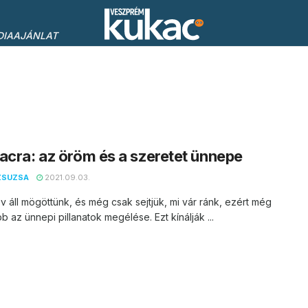
DIAAJÁNLAT
acra: az öröm és a szeretet ünnepe
ZSUZSA
2021.09.03.
 áll mögöttünk, és még csak sejtjük, mi vár ránk, ezért még
b az ünnepi pillanatok megélése. Ezt kínálják ...