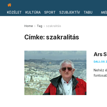
KÖZÉLET
KULTÚRA
SPORT
SZUBJEKTÍV
TABU
MÉ
Home
Tag
szakralitás
Címke:
szakralitás
Ars S
DALLOS 
Nehéz év
fontosab