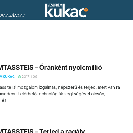
DIAAJÁNLAT
TASSTEIS – Óránként nyolcmillió
EMKUKAC
2017.11.09.
ss te is! mozgalom izgalmas, népszerű és terjed, mert van rá
 mindenütt elérhető technológiák segítségével olcsón,
és ...
TASSTEIS – Terjed a ragály