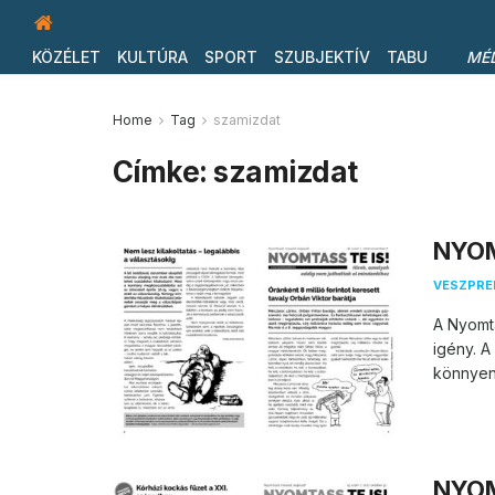
KÖZÉLET
KULTÚRA
SPORT
SZUBJEKTÍV
TABU
MÉ
Home
Tag
szamizdat
Címke:
szamizdat
NYOM
VESZPR
A Nyomta
igény. A
könnyen 
NYOM