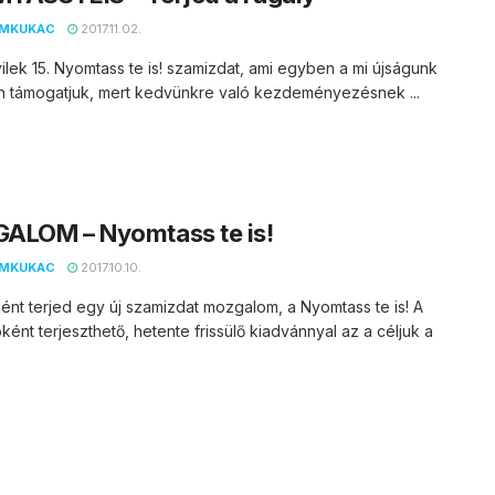
EMKUKAC
2017.11.02.
vilek 15. Nyomtass te is! szamizdat, ami egyben a mi újságunk
en támogatjuk, mert kedvünkre való kezdeményezésnek ...
ALOM – Nyomtass te is!
EMKUKAC
2017.10.10.
ént terjed egy új szamizdat mozgalom, a Nyomtass te is! A
ként terjeszthető, hetente frissülő kiadvánnyal az a céljuk a