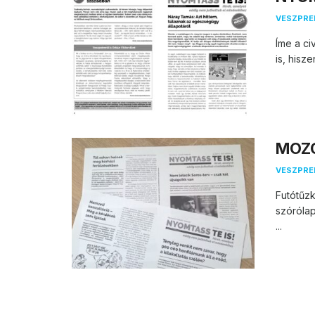
VESZPR
Íme a ci
is, hisz
MOZG
VESZPR
Futótűzk
szórólap
...