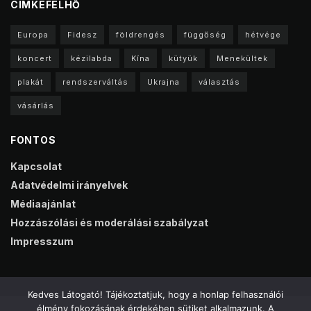
CIMKEFELHŐ
Europa
Fidesz
földrengés
függőség
hétvége
koncert
kézilabda
Kína
kütyük
Menekültek
plakát
rendszerváltás
Ukrajna
választás
vásárlás
FONTOS
Kapcsolat
Adatvédelmi irányelvek
Médiaajánlat
Hozzászólási és moderálási szabályzat
Impresszum
Kedves Látogató! Tájékoztatjuk, hogy a honlap felhasználói
élmény fokozásának érdekében sütiket alkalmazunk. A