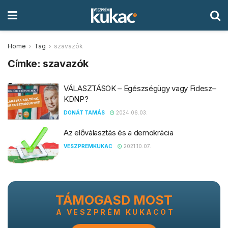
Home
Tag
szavazók
Címke:
szavazók
VÁLASZTÁSOK – Egészségügy vagy Fidesz–
KDNP?
DONÁT TAMÁS
2024.06.03.
Az előválasztás és a demokrácia
VESZPREMKUKAC
2021.10.07.
TÁMOGASD MOST
A VESZPRÉM KUKACOT