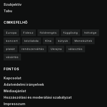
Szubjektív
Tabu
CIMKEFELHŐ
Europa
Fidesz
földrengés
függőség
hétvége
koncert
kézilabda
Kína
kütyük
Menekültek
plakát
rendszerváltás
Ukrajna
választás
vásárlás
FONTOS
Kapcsolat
Adatvédelmi irányelvek
Médiaajánlat
Hozzászólási és moderálási szabályzat
Impresszum