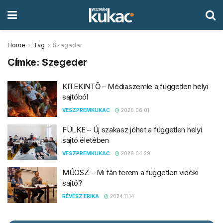
Home
Tag
Szegeder
Címke:
Szegeder
KITEKINTŐ – Médiaszemle a független helyi
sajtóból
VESZPREMKUKAC
2026.06.01.
FÜLKE – Új szakasz jöhet a független helyi
sajtó életében
VESZPREMKUKAC
2026.04.29.
MÚOSZ – Mi fán terem a független vidéki
sajtó?
RÉVÉSZ ERIKA
2024.11.14.