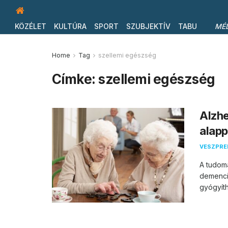
KÖZÉLET
KULTÚRA
SPORT
SZUBJEKTÍV
TABU
MÉ
Home
Tag
szellemi egészség
Címke:
szellemi egészség
Alzhe
alappi
VESZPR
A tudom
demenci
gyógyíth