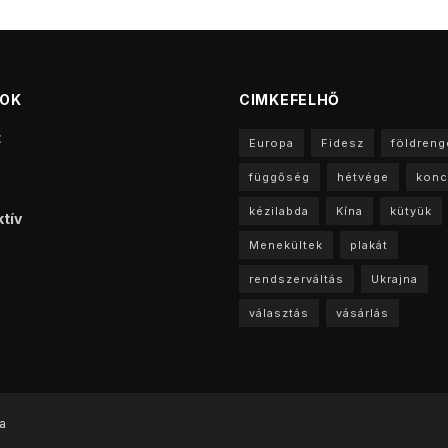
TOK
CIMKEFELHŐ
t
Europa
Fidesz
földreng
függőség
hétvége
konc
kézilabda
Kína
kütyük
tív
Menekültek
plakát
rendszerváltás
Ukrajna
választás
vásárlás
a