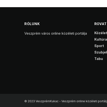
RÓLUNK
ROVA
Közéle
Veszprém város online közéleti portálja
Kultúra
Sport
Szubjek
Tabu
© 2023 VeszprémKukac - Veszprém online közéleti portálj