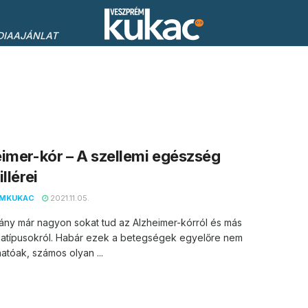
DIAAJÁNLAT
imer-kór – A szellemi egészség
llérei
EMKUKAC
2021.11.05.
ány már nagyon sokat tud az Alzheimer-kórról és más
atípusokról. Habár ezek a betegségek egyelőre nem
atóak, számos olyan ...