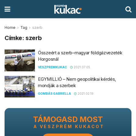
Home
Tag
szerb
Címke:
szerb
Összeért a szerb–magyar földgázvezeték
Horgosnál
VESZPREMKUKAC
2021.07.05.
EGYMILLIÓ – Nem geopolitikai kérdés,
mondják a szerbek
GOMBÁS GABRIELLA
2021.02.19.
TÁMOGASD MOST
A VESZPRÉM KUKACOT