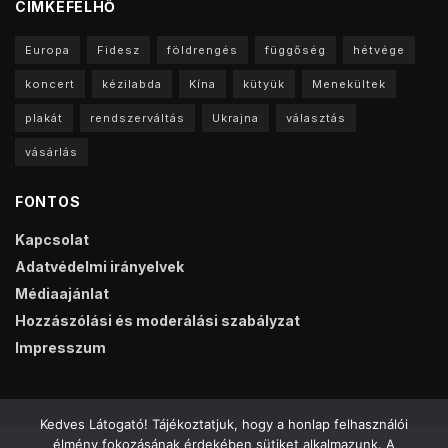
CIMKEFELHŐ
Europa
Fidesz
földrengés
függőség
hétvége
koncert
kézilabda
Kína
kütyük
Menekültek
plakát
rendszerváltás
Ukrajna
választás
vásárlás
FONTOS
Kapcsolat
Adatvédelmi irányelvek
Médiaajánlat
Hozzászólási és moderálási szabályzat
Impresszum
Kedves Látogató! Tájékoztatjuk, hogy a honlap felhasználói
élmény fokozásának érdekében sütiket alkalmazunk. A