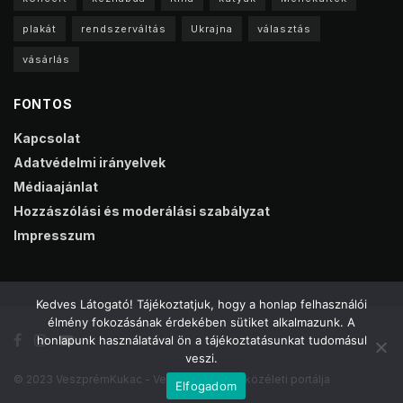
plakát
rendszerváltás
Ukrajna
választás
vásárlás
FONTOS
Kapcsolat
Adatvédelmi irányelvek
Médiaajánlat
Hozzászólási és moderálási szabályzat
Impresszum
Kedves Látogató! Tájékoztatjuk, hogy a honlap felhasználói
élmény fokozásának érdekében sütiket alkalmazunk. A
honlapunk használatával ön a tájékoztatásunkat tudomásul
veszi.
© 2023 VeszprémKukac - Veszprém online közéleti portálja
Elfogadom