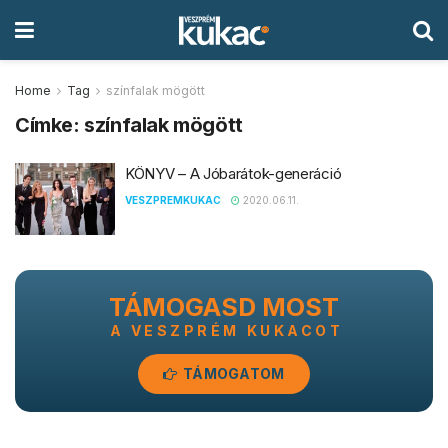
Home
Tag
színfalak mögött
Címke:
színfalak mögött
KÖNYV – A Jóbarátok-generáció
VESZPREMKUKAC
2020.06.11.
TÁMOGASD MOST
A VESZPRÉM KUKACOT
TÁMOGATOM