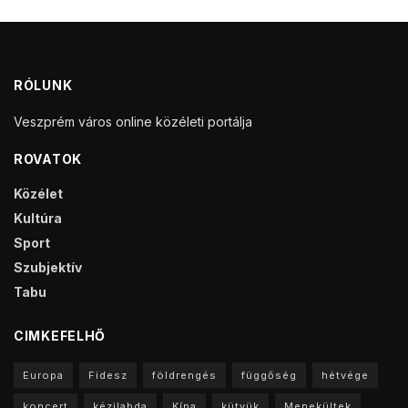
RÓLUNK
Veszprém város online közéleti portálja
ROVATOK
Közélet
Kultúra
Sport
Szubjektív
Tabu
CIMKEFELHŐ
Europa
Fidesz
földrengés
függőség
hétvége
koncert
kézilabda
Kína
kütyük
Menekültek