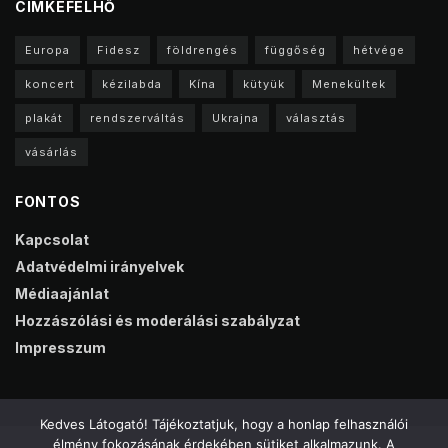
CIMKEFELHŐ
Europa
Fidesz
földrengés
függőség
hétvége
koncert
kézilabda
Kína
kütyük
Menekültek
plakát
rendszerváltás
Ukrajna
választás
vásárlás
FONTOS
Kapcsolat
Adatvédelmi irányelvek
Médiaajánlat
Hozzászólási és moderálási szabályzat
Impresszum
Kedves Látogató! Tájékoztatjuk, hogy a honlap felhasználói
élmény fokozásának érdekében sütiket alkalmazunk. A