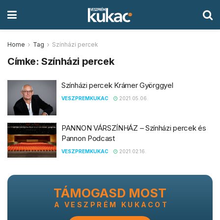
Home
Tag
Színházi percek
Címke:
Színházi percek
Színházi percek Krámer Györggyel
VESZPREMKUKAC
2021.05.06.
PANNON VÁRSZÍNHÁZ – Színházi percek és
Pannon Podcast
VESZPREMKUKAC
2021.02.16.
TÁMOGASD MOST
A VESZPRÉM KUKACOT