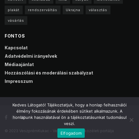
plakát
rendszerváltás
Ukrajna
választás
vásárlás
FONTOS
Kapcsolat
Adatvédelmi irányelvek
Médiaajánlat
Hozzászólási és moderálási szabályzat
Impresszum
Kedves Látogató! Tájékoztatjuk, hogy a honlap felhasználói
élmény fokozásának érdekében sütiket alkalmazunk. A
honlapunk használatával ön a tájékoztatásunkat tudomásul
veszi.
© 2023 VeszprémKukac - Veszprém online közéleti portálja
Elfogadom