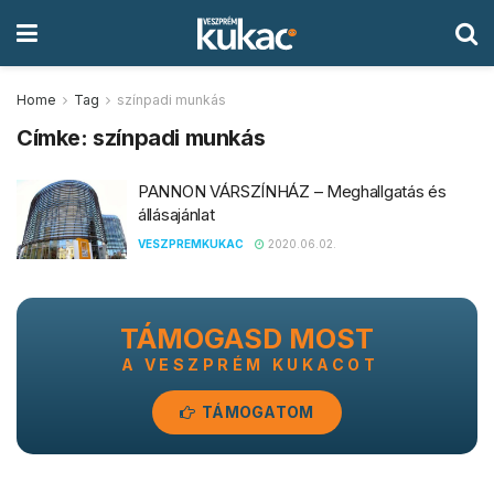
Home
Tag
színpadi munkás
Címke:
színpadi munkás
PANNON VÁRSZÍNHÁZ – Meghallgatás és
állásajánlat
VESZPREMKUKAC
2020.06.02.
TÁMOGASD MOST
A VESZPRÉM KUKACOT
TÁMOGATOM