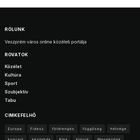
RÓLUNK
Veszprém város online közéleti portálja
ROVATOK
Közélet
Kultúra
Sport
Szubjektív
Tabu
CIMKEFELHŐ
Europa
Fidesz
földrengés
függőség
hétvége
koncert
kézilabda
Kína
kütyük
Menekültek