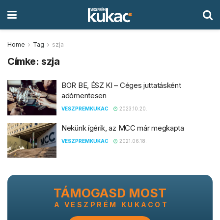
Home
Tag
szja
Címke:
szja
BOR BE, ÉSZ KI – Céges juttatásként
adómentesen
VESZPREMKUKAC
2023.10.20.
Nekünk ígérik, az MCC már megkapta
VESZPREMKUKAC
2021.06.18.
TÁMOGASD MOST
A VESZPRÉM KUKACOT