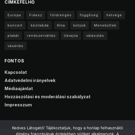
CIMKEFELHŐ
Europa
Fidesz
földrengés
függőség
hétvége
koncert
kézilabda
Kína
kütyük
Menekültek
plakát
rendszerváltás
Ukrajna
választás
vásárlás
FONTOS
Kapcsolat
Adatvédelmi irányelvek
Médiaajánlat
Hozzászólási és moderálási szabályzat
Impresszum
Kedves Látogató! Tájékoztatjuk, hogy a honlap felhasználói
élmény fokozásának érdekében sütiket alkalmazunk. A