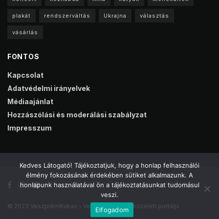
plakát
rendszerváltás
Ukrajna
választás
vásárlás
FONTOS
Kapcsolat
Adatvédelmi irányelvek
Médiaajánlat
Hozzászólási és moderálási szabályzat
Impresszum
Kedves Látogató! Tájékoztatjuk, hogy a honlap felhasználói
élmény fokozásának érdekében sütiket alkalmazunk. A
honlapunk használatával ön a tájékoztatásunkat tudomásul
veszi.
© 2023 VeszprémKukac - Veszprém online közéleti portálja
Elfogadom