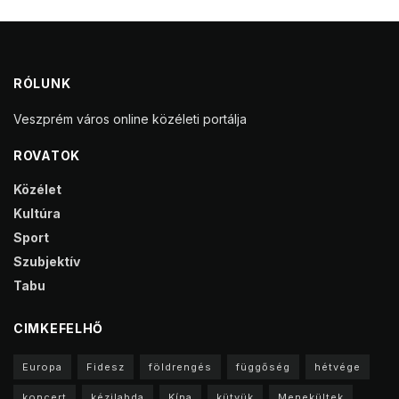
RÓLUNK
Veszprém város online közéleti portálja
ROVATOK
Közélet
Kultúra
Sport
Szubjektív
Tabu
CIMKEFELHŐ
Europa
Fidesz
földrengés
függőség
hétvége
koncert
kézilabda
Kína
kütyük
Menekültek