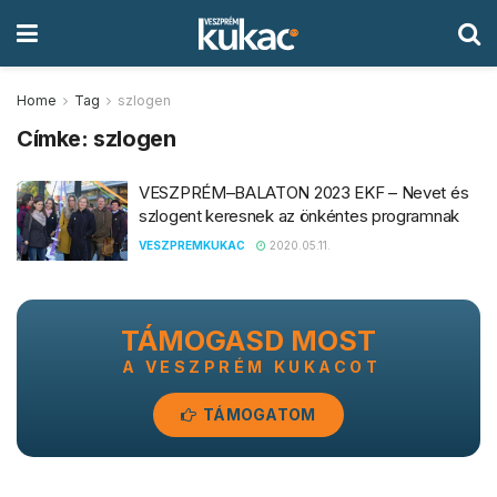
Home
Tag
szlogen
Címke:
szlogen
VESZPRÉM–BALATON 2023 EKF – Nevet és
szlogent keresnek az önkéntes programnak
VESZPREMKUKAC
2020.05.11.
TÁMOGASD MOST
A VESZPRÉM KUKACOT
TÁMOGATOM