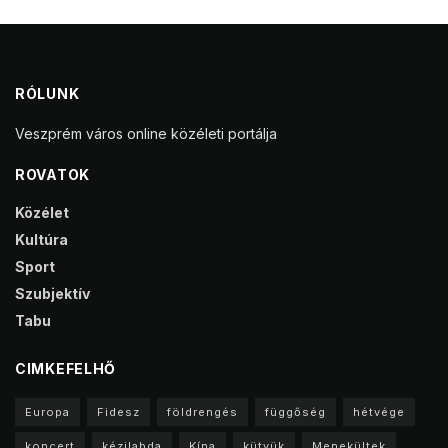
RÓLUNK
Veszprém város online közéleti portálja
ROVATOK
Közélet
Kultúra
Sport
Szubjektív
Tabu
CIMKEFELHŐ
Europa
Fidesz
földrengés
függőség
hétvége
koncert
kézilabda
Kína
kütyük
Menekültek