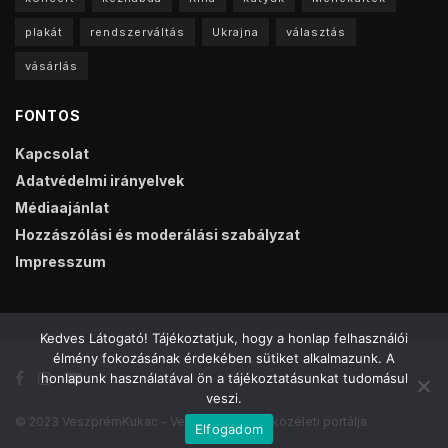
plakát
rendszerváltás
Ukrajna
választás
vásárlás
FONTOS
Kapcsolat
Adatvédelmi irányelvek
Médiaajánlat
Hozzászólási és moderálási szabályzat
Impresszum
Kedves Látogató! Tájékoztatjuk, hogy a honlap felhasználói
élmény fokozásának érdekében sütiket alkalmazunk. A
honlapunk használatával ön a tájékoztatásunkat tudomásul
veszi.
© 2023 VeszprémKukac - Veszprém online közéleti portálja
Elfogadom