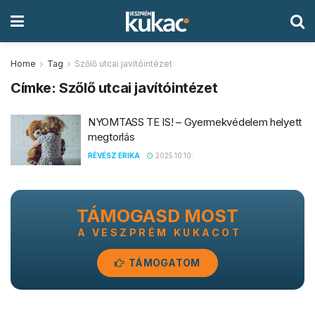
Home
Tag
Szőlő utcai javítóintézet
Címke:
Szőlő utcai javítóintézet
NYOMTASS TE IS! – Gyermekvédelem helyett
megtorlás
RÉVÉSZ ERIKA
2025.10.10.
TÁMOGASD MOST
A VESZPRÉM KUKACOT
TÁMOGATOM