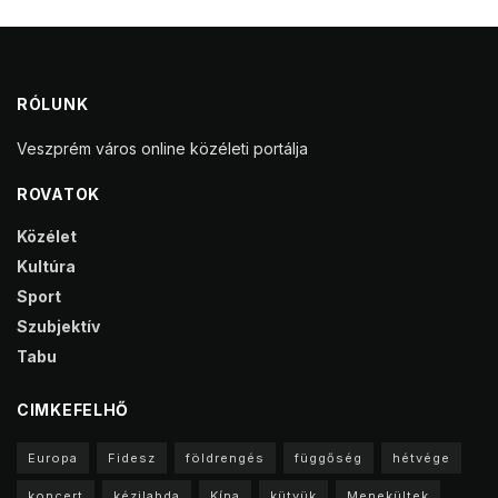
RÓLUNK
Veszprém város online közéleti portálja
ROVATOK
Közélet
Kultúra
Sport
Szubjektív
Tabu
CIMKEFELHŐ
Europa
Fidesz
földrengés
függőség
hétvége
koncert
kézilabda
Kína
kütyük
Menekültek