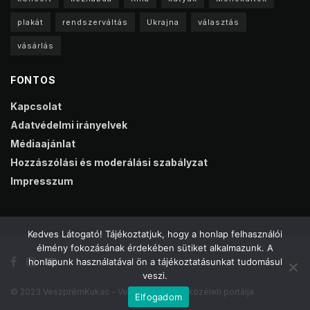
plakát
rendszerváltás
Ukrajna
választás
vásárlás
FONTOS
Kapcsolat
Adatvédelmi irányelvek
Médiaajánlat
Hozzászólási és moderálási szabályzat
Impresszum
Kedves Látogató! Tájékoztatjuk, hogy a honlap felhasználói
élmény fokozásának érdekében sütiket alkalmazunk. A
honlapunk használatával ön a tájékoztatásunkat tudomásul
veszi.
© 2023 VeszprémKukac - Veszprém online közéleti portálja
Elfogadom