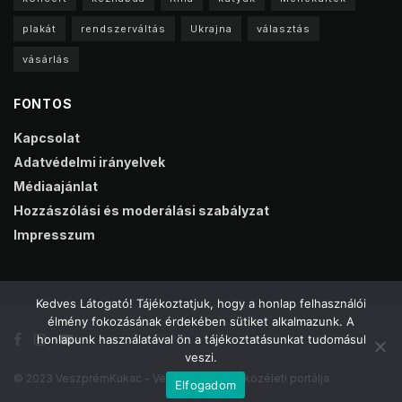
plakát
rendszerváltás
Ukrajna
választás
vásárlás
FONTOS
Kapcsolat
Adatvédelmi irányelvek
Médiaajánlat
Hozzászólási és moderálási szabályzat
Impresszum
Kedves Látogató! Tájékoztatjuk, hogy a honlap felhasználói
élmény fokozásának érdekében sütiket alkalmazunk. A
honlapunk használatával ön a tájékoztatásunkat tudomásul
veszi.
© 2023 VeszprémKukac - Veszprém online közéleti portálja
Elfogadom