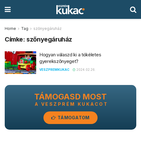
Home
Tag
szőnyegáruház
Címke:
szőnyegáruház
Hogyan válaszd ki a tökéletes
gyerekszőnyeget?
VESZPREMKUKAC
2024.02.26.
TÁMOGASD MOST
A VESZPRÉM KUKACOT
TÁMOGATOM