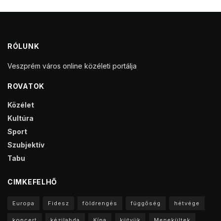
RÓLUNK
Veszprém város online közéleti portálja
ROVATOK
Közélet
Kultúra
Sport
Szubjektív
Tabu
CIMKEFELHŐ
Europa
Fidesz
földrengés
függőség
hétvége
koncert
kézilabda
Kína
kütyük
Menekültek