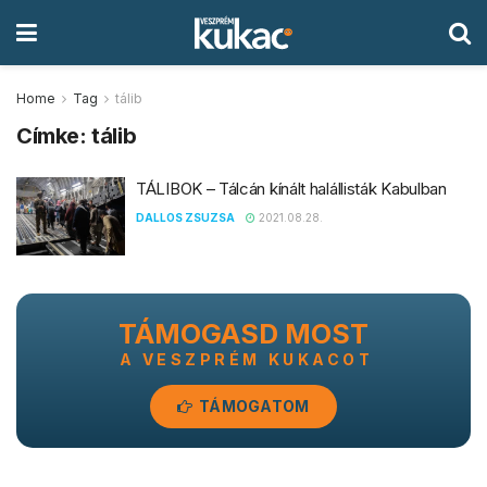
Home
Tag
tálib
Címke:
tálib
TÁLIBOK – Tálcán kínált halállisták Kabulban
DALLOS ZSUZSA
2021.08.28.
TÁMOGASD MOST
A VESZPRÉM KUKACOT
TÁMOGATOM