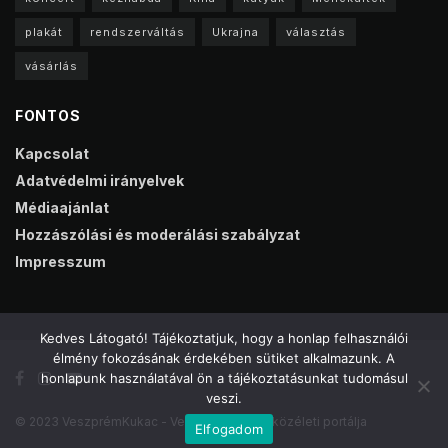
plakát
rendszerváltás
Ukrajna
választás
vásárlás
FONTOS
Kapcsolat
Adatvédelmi irányelvek
Médiaajánlat
Hozzászólási és moderálási szabályzat
Impresszum
Kedves Látogató! Tájékoztatjuk, hogy a honlap felhasználói
élmény fokozásának érdekében sütiket alkalmazunk. A
honlapunk használatával ön a tájékoztatásunkat tudomásul
veszi.
© 2023 VeszprémKukac - Veszprém online közéleti portálja
Elfogadom