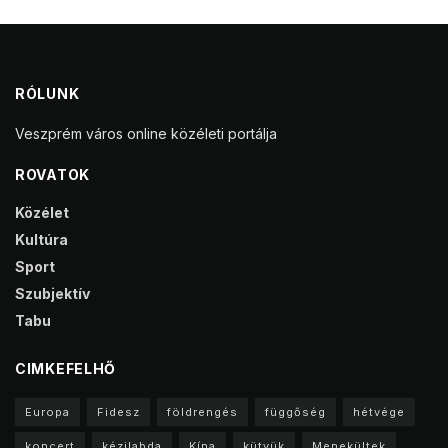
RÓLUNK
Veszprém város online közéleti portálja
ROVATOK
Közélet
Kultúra
Sport
Szubjektív
Tabu
CIMKEFELHŐ
Europa
Fidesz
földrengés
függőség
hétvége
koncert
kézilabda
Kína
kütyük
Menekültek