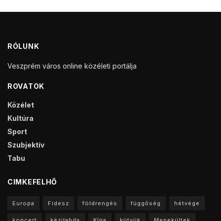
RÓLUNK
Veszprém város online közéleti portálja
ROVATOK
Közélet
Kultúra
Sport
Szubjektív
Tabu
CIMKEFELHŐ
Europa
Fidesz
földrengés
függőség
hétvége
koncert
kézilabda
Kína
kütyük
Menekültek