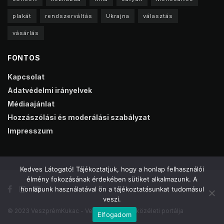
plakát
rendszerváltás
Ukrajna
választás
vásárlás
FONTOS
Kapcsolat
Adatvédelmi irányelvek
Médiaajánlat
Hozzászólási és moderálási szabályzat
Impresszum
Kedves Látogató! Tájékoztatjuk, hogy a honlap felhasználói
élmény fokozásának érdekében sütiket alkalmazunk. A
honlapunk használatával ön a tájékoztatásunkat tudomásul
veszi.
© 2023 VeszprémKukac - Veszprém online közéleti portálja
Elfogadom