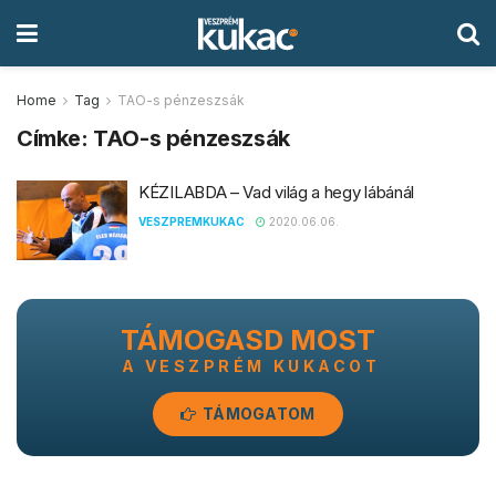
Home
Tag
TAO-s pénzeszsák
Címke:
TAO-s pénzeszsák
KÉZILABDA – Vad világ a hegy lábánál
VESZPREMKUKAC
2020.06.06.
TÁMOGASD MOST
A VESZPRÉM KUKACOT
TÁMOGATOM