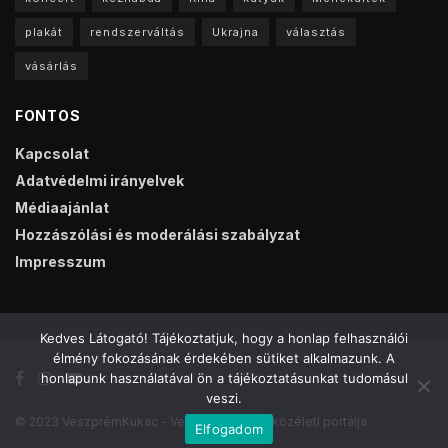
plakát
rendszerváltás
Ukrajna
választás
vásárlás
FONTOS
Kapcsolat
Adatvédelmi irányelvek
Médiaajánlat
Hozzászólási és moderálási szabályzat
Impresszum
Kedves Látogató! Tájékoztatjuk, hogy a honlap felhasználói
élmény fokozásának érdekében sütiket alkalmazunk. A
honlapunk használatával ön a tájékoztatásunkat tudomásul
veszi.
© 2023 VeszprémKukac - Veszprém online közéleti portálja
Elfogadom