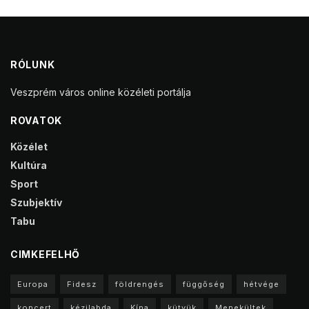
RÓLUNK
Veszprém város online közéleti portálja
ROVATOK
Közélet
Kultúra
Sport
Szubjektív
Tabu
CIMKEFELHŐ
Europa
Fidesz
földrengés
függőség
hétvége
koncert
kézilabda
Kína
kütyük
Menekültek