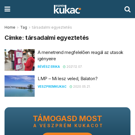
Home
Tag
társadalmi egyeztetés
Címke:
társadalmi egyeztetés
A menetrend megfelelően reagál az utasok
igényeire
RÉVÉSZ ERIKA
2021.12.07.
LMP – Mi lesz veled, Balaton?
VESZPREMKUKAC
2020.05.21.
TÁMOGASD MOST
A VESZPRÉM KUKACOT