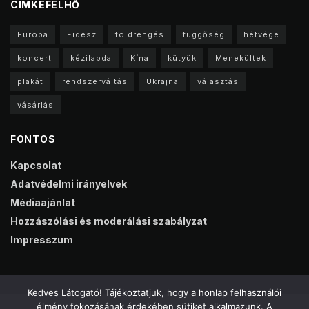
CIMKEFELHŐ
Europa
Fidesz
földrengés
függőség
hétvége
koncert
kézilabda
Kína
kütyük
Menekültek
plakát
rendszerváltás
Ukrajna
választás
vásárlás
FONTOS
Kapcsolat
Adatvédelmi irányelvek
Médiaajánlat
Hozzászólási és moderálási szabályzat
Impresszum
Kedves Látogató! Tájékoztatjuk, hogy a honlap felhasználói
élmény fokozásának érdekében sütiket alkalmazunk. A