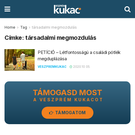
Home
Tag
társadalmi megmozdulás
Címke:
társadalmi megmozdulás
PETÍCIÓ – Létfontosságú a családi pótlék
megduplázása
VESZPREMKUKAC
2020.10.05.
TÁMOGASD MOST
A VESZPRÉM KUKACOT
TÁMOGATOM