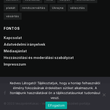
plakát
rendszerváltás
Ukrajna
választás
vásárlás
FONTOS
Kapcsolat
Adatvédelmi irányelvek
Médiaajánlat
Hozzászólási és moderálási szabályzat
Impresszum
Kedves Látogató! Tájékoztatjuk, hogy a honlap felhasználói
élmény fokozásának érdekében sütiket alkalmazunk. A
honlapunk használatával ön a tájékoztatásunkat tudomásul
veszi.
© 2023 VeszprémKukac - Veszprém online közéleti portálja
Elfogadom