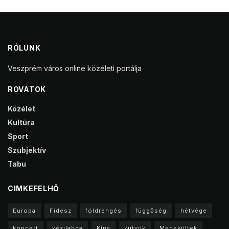
RÓLUNK
Veszprém város online közéleti portálja
ROVATOK
Közélet
Kultúra
Sport
Szubjektív
Tabu
CIMKEFELHŐ
Europa
Fidesz
földrengés
függőség
hétvége
koncert
kézilabda
Kína
kütyük
Menekültek