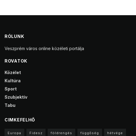
RÓLUNK
Veszprém város online közéleti portálja
ROVATOK
Közélet
Kultúra
Sport
Szubjektív
Tabu
CIMKEFELHŐ
Europa
Fidesz
földrengés
függőség
hétvége