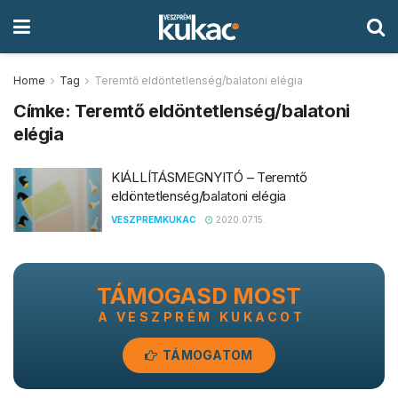
Home
Tag
Teremtő eldöntetlenség/balatoni elégia
Címke:
Teremtő eldöntetlenség/balatoni
elégia
KIÁLLÍTÁSMEGNYITÓ – Teremtő
eldöntetlenség/balatoni elégia
VESZPREMKUKAC
2020.07.15.
TÁMOGASD MOST
A VESZPRÉM KUKACOT
TÁMOGATOM