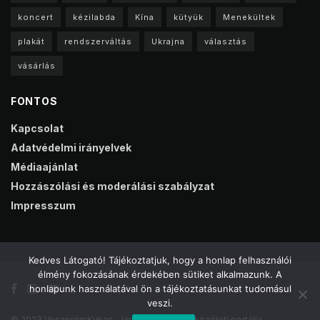
koncert
kézilabda
Kína
kütyük
Menekültek
plakát
rendszerváltás
Ukrajna
választás
vásárlás
FONTOS
Kapcsolat
Adatvédelmi irányelvek
Médiaajánlat
Hozzászólási és moderálási szabályzat
Impresszum
Kedves Látogató! Tájékoztatjuk, hogy a honlap felhasználói
élmény fokozásának érdekében sütiket alkalmazunk. A
honlapunk használatával ön a tájékoztatásunkat tudomásul
veszi.
© 2023 VeszprémKukac - Veszprém online közéleti portálja