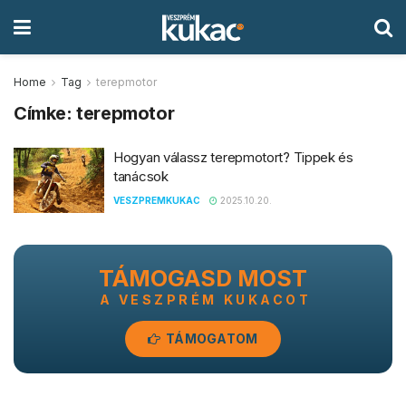
Home
Tag
terepmotor
Címke:
terepmotor
Hogyan válassz terepmotort? Tippek és
tanácsok
VESZPREMKUKAC
2025.10.20.
TÁMOGASD MOST
A VESZPRÉM KUKACOT
TÁMOGATOM