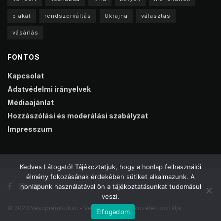
plakát
rendszerváltás
Ukrajna
választás
vásárlás
FONTOS
Kapcsolat
Adatvédelmi irányelvek
Médiaajánlat
Hozzászólási és moderálási szabályzat
Impresszum
Kedves Látogató! Tájékoztatjuk, hogy a honlap felhasználói
élmény fokozásának érdekében sütiket alkalmazunk. A
honlapunk használatával ön a tájékoztatásunkat tudomásul
veszi.
© 2023 VeszprémKukac - Veszprém online közéleti portálja
Elfogadom