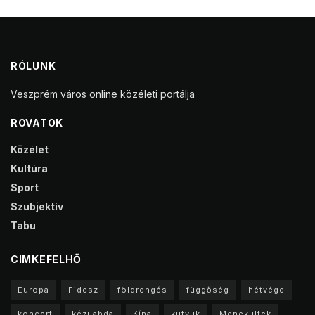
RÓLUNK
Veszprém város online közéleti portálja
ROVATOK
Közélet
Kultúra
Sport
Szubjektív
Tabu
CIMKEFELHŐ
Europa
Fidesz
földrengés
függőség
hétvége
koncert
kézilabda
Kína
kütyük
Menekültek