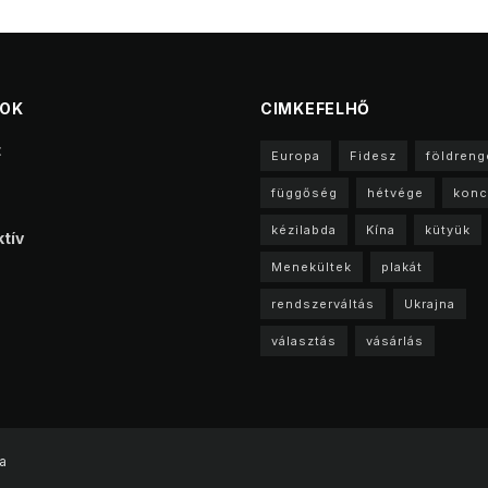
TOK
CIMKEFELHŐ
t
Europa
Fidesz
földreng
függőség
hétvége
konc
kézilabda
Kína
kütyük
tív
Menekültek
plakát
rendszerváltás
Ukrajna
választás
vásárlás
a