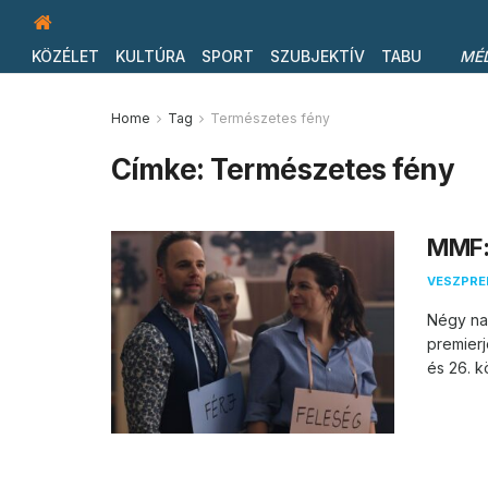
KÖZÉLET
KULTÚRA
SPORT
SZUBJEKTÍV
TABU
MÉ
Home
Tag
Természetes fény
Címke:
Természetes fény
MMF: 
VESZPR
Négy na
premierj
és 26. kö