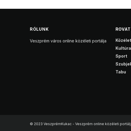
RÓLUNK
ROVA
Közéle
Veszprém város online közéleti portálja
Kultúra
Sport
Szubjek
Tabu
© 2023 VeszprémKukac - Veszprém online közéleti portálj