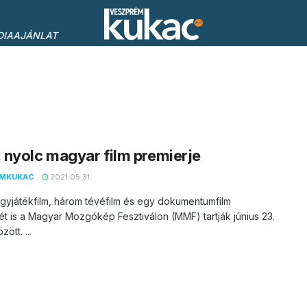
DIAAJÁNLAT
nyolc magyar film premierje
EMKUKAC
2021.05.31.
gyjátékfilm, három tévéfilm és egy dokumentumfilm
ét is a Magyar Mozgókép Fesztiválon (MMF) tartják június 23.
zött. ...