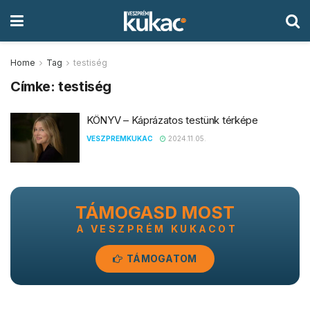
Home
Tag
testiség
Címke:
testiség
KÖNYV – Káprázatos testünk térképe
VESZPREMKUKAC
2024.11.05.
TÁMOGASD MOST
A VESZPRÉM KUKACOT
TÁMOGATOM