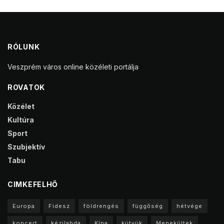
RÓLUNK
Veszprém város online közéleti portálja
ROVATOK
Közélet
Kultúra
Sport
Szubjektív
Tabu
CIMKEFELHŐ
Europa
Fidesz
földrengés
függőség
hétvége
koncert
kézilabda
Kína
kütyük
Menekültek