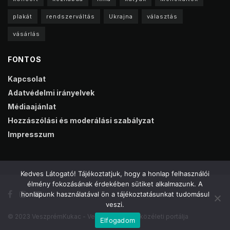
plakát
rendszerváltás
Ukrajna
választás
vásárlás
FONTOS
Kapcsolat
Adatvédelmi irányelvek
Médiaajánlat
Hozzászólási és moderálási szabályzat
Impresszum
Kedves Látogató! Tájékoztatjuk, hogy a honlap felhasználói
élmény fokozásának érdekében sütiket alkalmazunk. A
honlapunk használatával ön a tájékoztatásunkat tudomásul
veszi.
© 2023 VeszprémKukac - Veszprém online közéleti portálja
Elfogadom