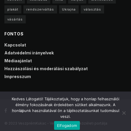
plakát
rendszerváltás
Ukrajna
választás
vásárlás
FONTOS
Kapcsolat
Adatvédelmi irányelvek
Médiaajánlat
Hozzászólási és moderálási szabályzat
Impresszum
Kedves Látogató! Tájékoztatjuk, hogy a honlap felhasználói
élmény fokozásának érdekében sütiket alkalmazunk. A
honlapunk használatával ön a tájékoztatásunkat tudomásul
veszi.
© 2023 VeszprémKukac - Veszprém online közéleti portálja
Elfogadom