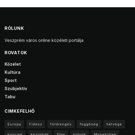
RÓLUNK
Veszprém város online közéleti portálja
ROVATOK
Közélet
Kultúra
Sport
Szubjektív
Tabu
CIMKEFELHŐ
Europa
Fidesz
földrengés
függőség
hétvége
koncert
kézilabda
Kína
kütyük
Menekültek