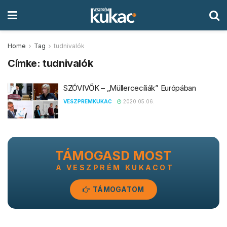
Home
Tag
tudnivalók
Címke:
tudnivalók
SZÓVIVŐK – „Müllercecíliák” Európában
VESZPREMKUKAC
2020.05.06.
TÁMOGASD MOST
A VESZPRÉM KUKACOT
TÁMOGATOM