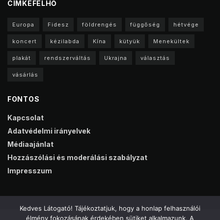
CIMKEFELHŐ
Europa
Fidesz
földrengés
függőség
hétvége
koncert
kézilabda
Kína
kütyük
Menekültek
plakát
rendszerváltás
Ukrajna
választás
vásárlás
FONTOS
Kapcsolat
Adatvédelmi irányelvek
Médiaajánlat
Hozzászólási és moderálási szabályzat
Impresszum
Kedves Látogató! Tájékoztatjuk, hogy a honlap felhasználói
élmény fokozásának érdekében sütiket alkalmazunk. A