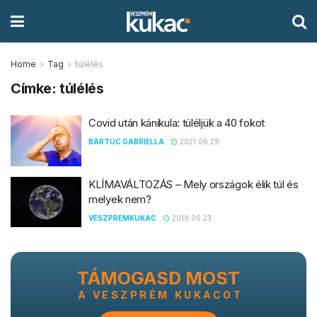
Home
Tag
túlélés
Címke:
túlélés
Covid után kánikula: túléljük a 40 fokot
BARTUC GABRIELLA
2021.06.29.
KLÍMAVÁLTOZÁS – Mely országok élik túl és
melyek nem?
VESZPREMKUKAC
2019.06.23.
TÁMOGASD MOST
A VESZPRÉM KUKACOT