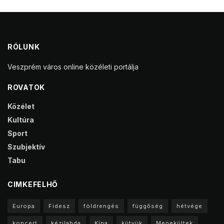
RÓLUNK
Veszprém város online közéleti portálja
ROVATOK
Közélet
Kultúra
Sport
Szubjektív
Tabu
CIMKEFELHŐ
Europa
Fidesz
földrengés
függőség
hétvége
koncert
kézilabda
Kína
kütyük
Menekültek