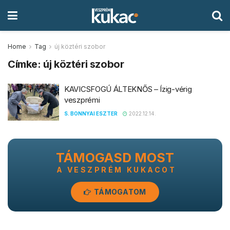
Home
Tag
új köztéri szobor
Címke:
új köztéri szobor
KAVICSFOGÚ ÁLTEKNŐS – Ízig-vérig
veszprémi
S. BONNYAI ESZTER
2022.12.14.
TÁMOGASD MOST
A VESZPRÉM KUKACOT
TÁMOGATOM