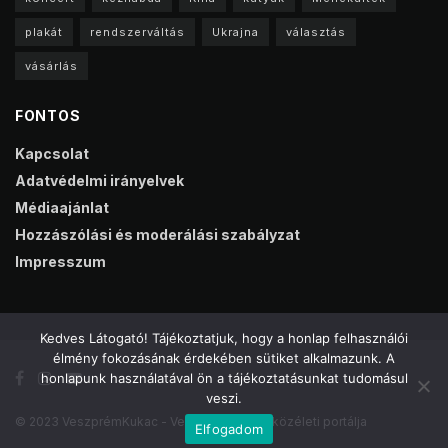
plakát
rendszerváltás
Ukrajna
választás
vásárlás
FONTOS
Kapcsolat
Adatvédelmi irányelvek
Médiaajánlat
Hozzászólási és moderálási szabályzat
Impresszum
Kedves Látogató! Tájékoztatjuk, hogy a honlap felhasználói
élmény fokozásának érdekében sütiket alkalmazunk. A
honlapunk használatával ön a tájékoztatásunkat tudomásul
veszi.
© 2023 VeszprémKukac - Veszprém online közéleti portálja
Elfogadom