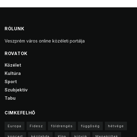
RÓLUNK
Veszprém város online közéleti portálja
ROVATOK
Közélet
Kultúra
Sport
Szubjektív
Tabu
CIMKEFELHŐ
Europa
Fidesz
földrengés
függőség
hétvége
koncert
kézilabda
Kína
kütyük
Menekültek