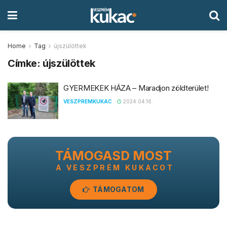
Home
Tag
újszülöttek
Címke:
újszülöttek
GYERMEKEK HÁZA – Maradjon zöldterület!
VESZPREMKUKAC
2024.04.16.
TÁMOGASD MOST
A VESZPRÉM KUKACOT
TÁMOGATOM