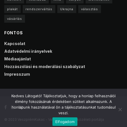
plakát
rendszerváltás
Ukrajna
választás
vásárlás
FONTOS
Kapcsolat
Adatvédelmi irányelvek
Médiaajánlat
Hozzászólási és moderálási szabályzat
Impresszum
Kedves Látogató! Tájékoztatjuk, hogy a honlap felhasználói
élmény fokozásának érdekében sütiket alkalmazunk. A
honlapunk használatával ön a tájékoztatásunkat tudomásul
veszi.
© 2023 VeszprémKukac - Veszprém online közéleti portálja
Elfogadom