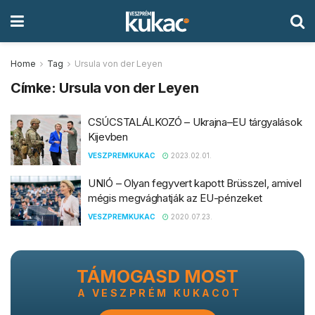
Home
Tag
Ursula von der Leyen
Címke:
Ursula von der Leyen
CSÚCSTALÁLKOZÓ – Ukrajna–EU tárgyalások
Kijevben
VESZPREMKUKAC
2023.02.01.
UNIÓ – Olyan fegyvert kapott Brüsszel, amivel
mégis megvághatják az EU-pénzeket
VESZPREMKUKAC
2020.07.23.
TÁMOGASD MOST
A VESZPRÉM KUKACOT