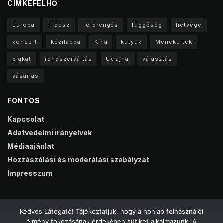
CIMKEFELHŐ
Europa
Fidesz
földrengés
függőség
hétvége
koncert
kézilabda
Kína
kütyük
Menekültek
plakát
rendszerváltás
Ukrajna
választás
vásárlás
FONTOS
Kapcsolat
Adatvédelmi irányelvek
Médiaajánlat
Hozzászólási és moderálási szabályzat
Impresszum
Kedves Látogató! Tájékoztatjuk, hogy a honlap felhasználói
élmény fokozásának érdekében sütiket alkalmazunk. A