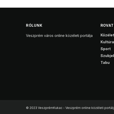
RÓLUNK
ROVA
Közéle
Veszprém város online közéleti portálja
Kultúra
Sport
Szubjek
Tabu
© 2023 VeszprémKukac - Veszprém online közéleti portálj