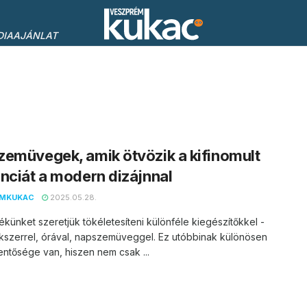
DIAAJÁNLAT
emüvegek, amik ötvözik a kifinomult
nciát a modern dizájnnal
EMKUKAC
2025.05.28.
ékünket szeretjük tökéletesíteni különféle kiegészítőkkel -
kszerrel, órával, napszemüveggel. Ez utóbbinak különösen
entősége van, hiszen nem csak ...