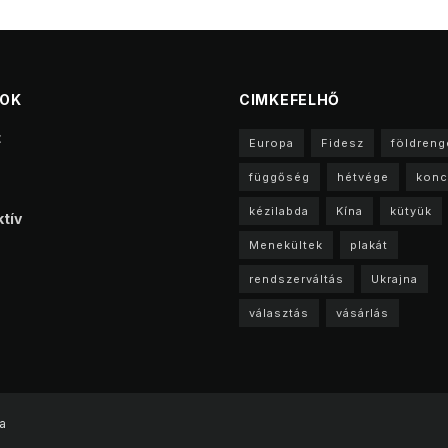
TOK
CIMKEFELHŐ
t
Europa
Fidesz
földreng
függőség
hétvége
konc
kézilabda
Kína
kütyük
tív
Menekültek
plakát
rendszerváltás
Ukrajna
választás
vásárlás
a