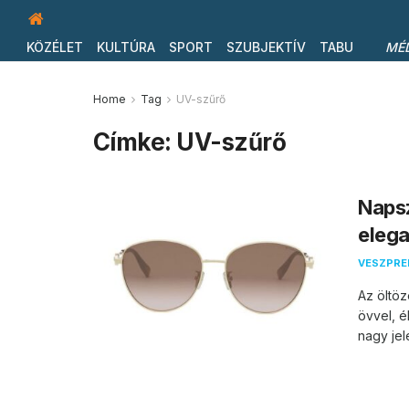
KÖZÉLET
KULTÚRA
SPORT
SZUBJEKTÍV
TABU
MÉ
Home
Tag
UV-szűrő
Címke:
UV-szűrő
Napsz
elega
VESZPR
Az öltöz
övvel, é
nagy jel