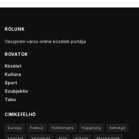
RÓLUNK
Veszprém város online közéleti portálja
ROVATOK
Közélet
Kultúra
Sport
Szubjektív
Tabu
CIMKEFELHŐ
Europa
Fidesz
földrengés
függőség
hétvége
koncert
kézilabda
Kína
kütyük
Menekültek