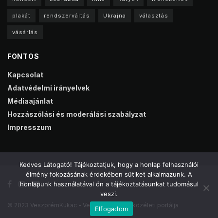
plakát
rendszerváltás
Ukrajna
választás
vásárlás
FONTOS
Kapcsolat
Adatvédelmi irányelvek
Médiaajánlat
Hozzászólási és moderálási szabályzat
Impresszum
Kedves Látogató! Tájékoztatjuk, hogy a honlap felhasználói
élmény fokozásának érdekében sütiket alkalmazunk. A
honlapunk használatával ön a tájékoztatásunkat tudomásul
veszi.
© 2023 VeszprémKukac - Veszprém online közéleti portálja
Elfogadom