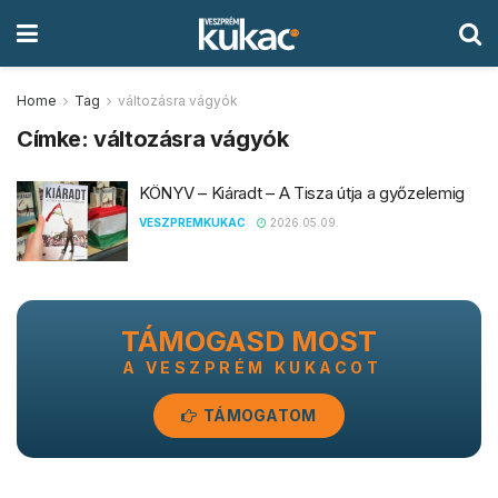
Home
Tag
változásra vágyók
Címke:
változásra vágyók
KÖNYV – Kiáradt – A Tisza útja a győzelemig
VESZPREMKUKAC
2026.05.09.
TÁMOGASD MOST
A VESZPRÉM KUKACOT
TÁMOGATOM